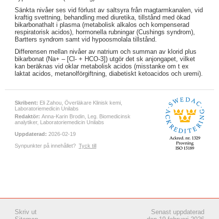
Sänkta nivåer ses vid förlust av saltsyra från magtarmkanalen, vid
kraftig svettning, behandling med diuretika, tillstånd med ökad
bikarbonathalt i plasma (metabolisk alkalos och kompenserad
respiratorisk acidos), hormonella rubningar (Cushings syndrom),
Bartters syndrom samt vid hypoosmolala tillstånd.
Differensen mellan nivåer av natrium och summan av klorid plus
bikarbonat (Na+ – [Cl- + HCO-3]) utgör det sk anjongapet, vilket
kan beräknas vid oklar metabolisk acidos (misstanke om t ex
laktat acidos, metanolförgiftning, diabetiskt ketoacidos och uremi).
Skribent:
Eli Zahou, Överläkare Klinisk kemi,
Laboratoriemedicin Unilabs
Redaktör:
Anna-Karin Brodin, Leg. Biomedicinsk
analytiker, Laboratoriemedicin Unilabs
Uppdaterad:
2026-02-19
Synpunkter på innehållet?
Tyck till
Skriv ut
Senast uppdaterad