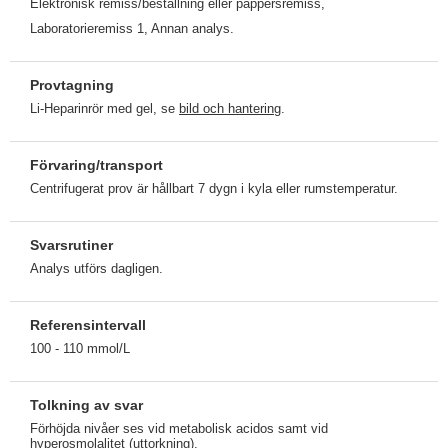
Elektronisk remiss/beställning eller pappersremiss,
Laboratorieremiss 1, Annan analys.
Provtagning
Li-Heparinrör med gel, se
bild och hantering
.
Förvaring/transport
Centrifugerat prov är hållbart 7 dygn i kyla eller rumstemperatur.
Svarsrutiner
Analys utförs dagligen.
Referensintervall
100 - 110 mmol/L
Tolkning av svar
Förhöjda nivåer ses vid metabolisk acidos samt vid
hyperosmolalitet (uttorkning).