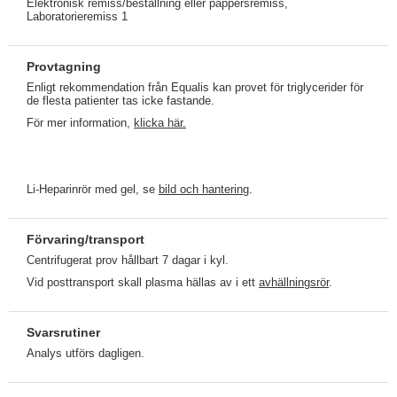
Elektronisk remiss/beställning eller pappersremiss,
Laboratorieremiss 1
Provtagning
Enligt rekommendation från Equalis kan provet för triglycerider för
de flesta patienter tas icke fastande.
För mer information,
klicka här.
Li-Heparinrör med gel, se
bild och hantering
.
Förvaring/transport
Centrifugerat prov hållbart 7 dagar i kyl.
Vid posttransport skall plasma hällas av i ett
avhällningsrör
.
Svarsrutiner
Analys utförs dagligen.