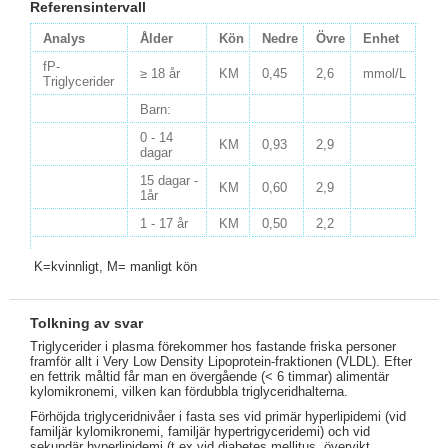
Referensintervall
Analys
Ålder
Kön
Nedre
Övre
Enhet
fP-
≥ 18 år
KM
0,45
2,6
mmol/L
Triglycerider
Barn:
0 - 14
KM
0,93
2,9
dagar
15 dagar -
KM
0,60
2,9
1år
1 - 17 år
KM
0,50
2,2
K=kvinnligt, M= manligt kön
Tolkning av svar
Triglycerider i plasma förekommer hos fastande friska personer
framför allt i Very Low Density Lipoprotein-fraktionen (VLDL). Efter
en fettrik måltid får man en övergående (< 6 timmar) alimentär
kylomikronemi, vilken kan fördubbla triglyceridhalterna.
Förhöjda triglyceridnivåer i fasta ses vid primär hyperlipidemi (vid
familjär kylomikronemi, familjär hypertrigyceridemi) och vid
sekundär hyperlipidemi (t ex vid diabetes mellitus, övervikt,