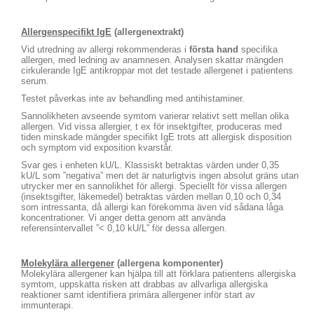
Allergenspecifikt IgE
(allergenextrakt)
Vid utredning av allergi rekommenderas i
första hand
specifika
allergen, med ledning av anamnesen. Analysen skattar mängden
cirkulerande IgE antikroppar mot det testade allergenet i patientens
serum.
Testet påverkas inte av behandling med antihistaminer.
Sannolikheten avseende symtom varierar relativt sett mellan olika
allergen. Vid vissa allergier, t ex för insektgifter, produceras med
tiden minskade mängder specifikt IgE trots att allergisk disposition
och symptom vid exposition kvarstår.
Svar ges i enheten kU/L. Klassiskt betraktas värden under 0,35
kU/L som ”negativa” men det är naturligtvis ingen absolut gräns utan
utrycker mer en sannolikhet för allergi. Speciellt för vissa allergen
(insektsgifter, läkemedel) betraktas värden mellan 0,10 och 0,34
som intressanta, då allergi kan förekomma även vid sådana låga
koncentrationer. Vi anger detta genom att använda
referensintervallet ”< 0,10 kU/L” för dessa allergen.
Molekylära allergener
(allergena komponenter)
Molekylära allergener kan hjälpa till att förklara patientens allergiska
symtom, uppskatta risken att drabbas av allvarliga allergiska
reaktioner samt identifiera primära allergener inför start av
immunterapi.