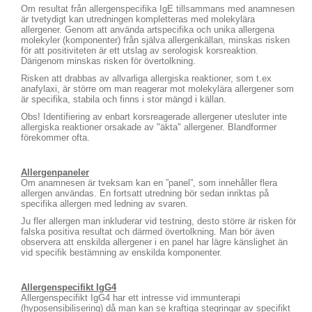
Om resultat från allergenspecifika IgE tillsammans med anamnesen
är tvetydigt kan utredningen kompletteras med molekylära
allergener. Genom att använda artspecifika och unika allergena
molekyler (komponenter) från själva allergenkällan, minskas risken
för att positiviteten är ett utslag av serologisk korsreaktion.
Därigenom minskas risken för övertolkning.
Risken att drabbas av allvarliga allergiska reaktioner, som t.ex
anafylaxi, är större om man reagerar mot molekylära allergener som
är specifika, stabila och finns i stor mängd i källan.
Obs! Identifiering av enbart korsreagerade allergener utesluter inte
allergiska reaktioner orsakade av "äkta" allergener. Blandformer
förekommer ofta.
Allergenpaneler
Om anamnesen är tveksam kan en ”panel”, som innehåller flera
allergen användas. En fortsatt utredning bör sedan inriktas på
specifika allergen med ledning av svaren.
Ju fler allergen man inkluderar vid testning, desto större är risken för
falska positiva resultat och därmed övertolkning. Man bör även
observera att enskilda allergener i en panel har lägre känslighet än
vid specifik bestämning av enskilda komponenter.
Allergenspecifikt IgG4
Allergenspecifikt IgG4 har ett intresse vid immunterapi
(hyposensibilisering) då man kan se kraftiga stegringar av specifikt