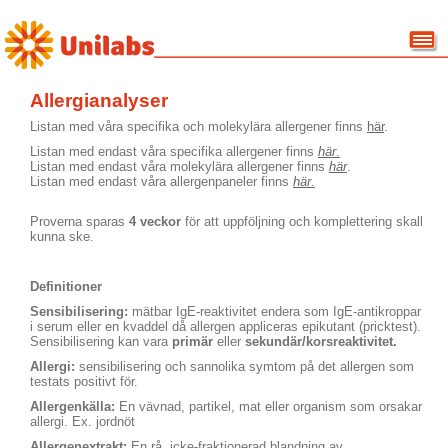
Allergianalyser
Listan med våra specifika och molekylära allergener finns
här
.
Listan med endast våra specifika allergener finns
här
.
Listan med endast våra molekylära allergener finns
här
.
Listan med endast våra allergenpaneler finns
här
.
Proverna sparas
4 veckor
för att uppföljning och komplettering skall
kunna ske.
Definitioner
Sensibilisering:
mätbar IgE-reaktivitet endera som IgE-antikroppar
i serum eller en kvaddel då allergen appliceras epikutant (pricktest).
Sensibilisering kan vara
primär
eller
sekundär/korsreaktivitet.
Allergi:
sensibilisering och sannolika symtom på det allergen som
testats positivt för.
Allergenkälla:
En vävnad, partikel, mat eller organism som orsakar
allergi. Ex. jordnöt
Allergenextrakt:
En rå, icke-fraktionerad blandning av