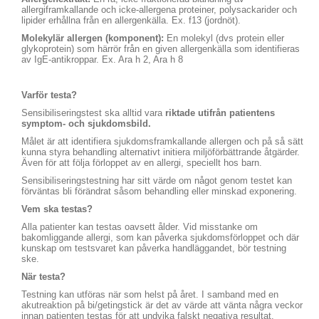
allergiframkallande och icke-allergena proteiner, polysackarider och
lipider erhållna från en allergenkälla. Ex. f13 (jordnöt).
Molekylär allergen (komponent):
En molekyl (dvs protein eller
glykoprotein) som härrör från en given allergenkälla som identifieras
av IgE-antikroppar. Ex. Ara h 2, Ara h 8
Varför testa?
Sensibiliseringstest ska alltid vara
riktade utifrån patientens
symptom- och sjukdomsbild.
Målet är att identifiera sjukdomsframkallande allergen och på så sätt
kunna styra behandling alternativt initiera miljöförbättrande åtgärder.
Även för att följa förloppet av en allergi, speciellt hos barn.
Sensibiliseringstestning har sitt värde om något genom testet kan
förväntas bli förändrat såsom behandling eller minskad exponering.
Vem ska testas?
Alla patienter kan testas oavsett ålder. Vid misstanke om
bakomliggande allergi, som kan påverka sjukdomsförloppet och där
kunskap om testsvaret kan påverka handläggandet, bör testning
ske.
När testa?
Testning kan utföras när som helst på året. I samband med en
akutreaktion på bi/getingstick är det av värde att vänta några veckor
innan patienten testas för att undvika falskt negativa resultat.